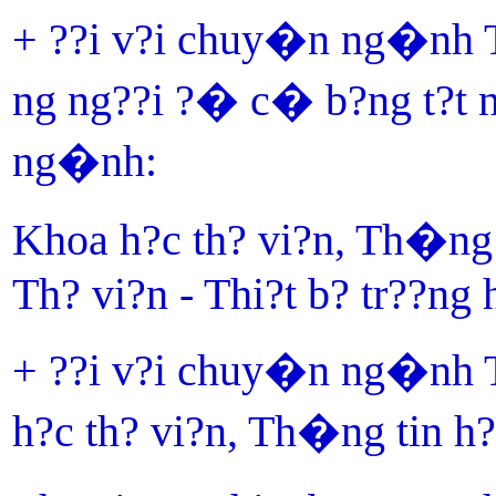
+ ??i v?i chuy�n ng�nh Th
ng ng??i ?� c� b?ng t?t n
ng�nh:
Khoa h?c th? vi?n, Th�ng
Th? vi?n - Thi?t b? tr??ng 
+ ??i v?i chuy�n ng�nh T
h?c th? vi?n, Th�ng tin h?