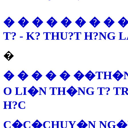
� � � � � � � � �
T? - K? THU?T H?NG L
�
TH�N
� � � � � ��
O LI�N TH�NG T? TR�
H?C
C�C�
CHUY�N NG�NH