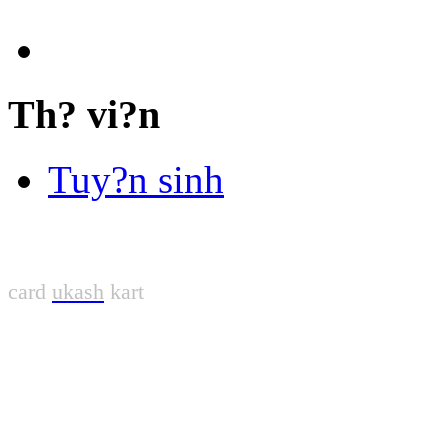
Th? vi?n
Tuy?n sinh
card
ukash
kart