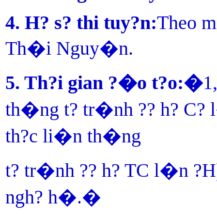
4. H? s? thi tuy?n:
Theo m
Th�i Nguy�n.
5. Th?i gian ?�o t?o:�
1
th�ng t? tr�nh ?? h? C? 
th?c li�n th�ng
t? tr�nh ?? h? TC l�n ?
ngh? h�.�