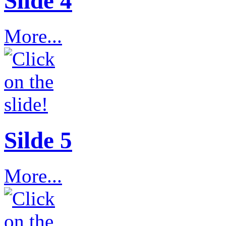
Slide 4
More...
Silde 5
More...