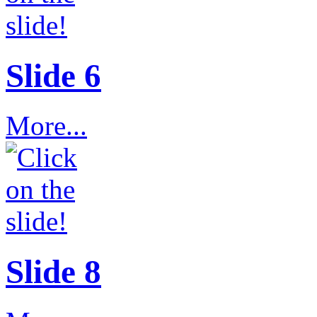
Slide 6
More...
Slide 8