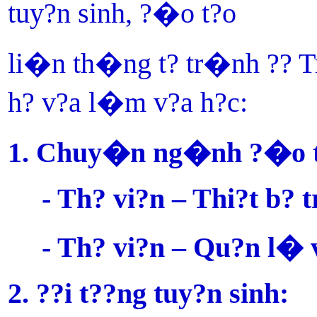
tuy?n sinh, ?�o t?o
li�n th�ng t? tr�nh ?? 
h? v?a l�m v?a h?c:
1. Chuy�n ng�nh ?�o t
- Th? vi?n – Thi?t b? 
- Th? vi?n – Qu?n l� 
2. ??i t??ng tuy?n sinh: