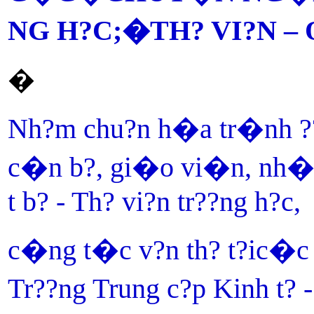
NG H?C;�
TH? VI?N –
�
Nh?m chu?n h�a tr�nh ?
c�n b?, gi�o vi�n, nh�
t b? - Th? vi?n tr??ng h?c,
c�ng t�c v?n th? t?i
c�c 
Tr??ng Trung c?p Kinh t