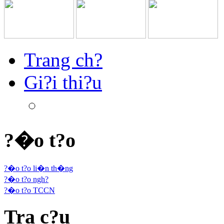
Trang ch?
Gi?i thi?u
?�o t?o
?�o t?o li�n th�ng
?�o t?o ngh?
?�o t?o TCCN
Tra c?u