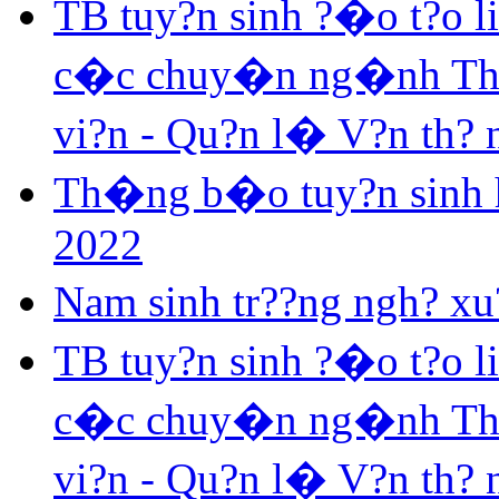
TB tuy?n sinh ?�o t?o 
c�c chuy�n ng�nh Th? v
vi?n - Qu?n l� V?n th?
Th�ng b�o tuy?n sinh h
2022
Nam sinh tr??ng ngh? xu?
TB tuy?n sinh ?�o t?o 
c�c chuy�n ng�nh Th? v
vi?n - Qu?n l� V?n th?