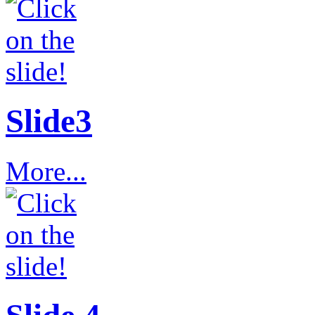
Slide3
More...