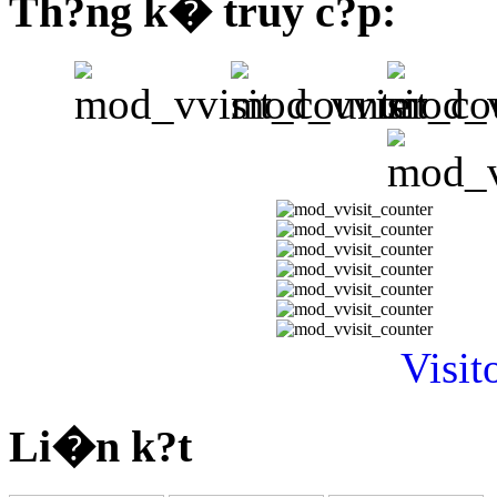
Th?ng k� truy c?p:
Visit
Li�n k?t