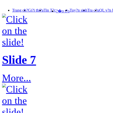
Trang ch?
Gi?i thi?u
Tin T?c
Tuy?n sinh
Tra c?u
QL v?n 
?�o t?o
Slide 7
More...