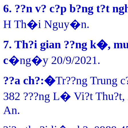
6. ??n v? c?p b?ng t?t n
H Th�i Nguy�n.
7. Th?i gian ??ng k�, mu
c
�ng�y 20/9/2021.
??a ch?:�
Tr??ng Trung c
382 ???ng L� Vi?t Thu?t,
An.