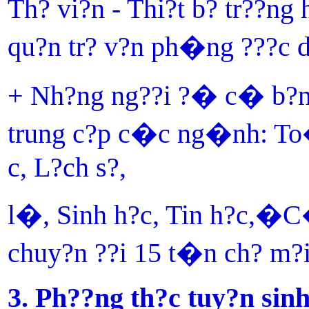
Th? vi?n - Thi?t b? tr??ng 
qu?n tr? v?n ph�ng ???c d?
+ Nh?ng ng??i ?� c� b?ng 
trung c?p c�c ng�nh: To
c, L?ch s?,
l�, Sinh h?c, Tin h?c,�
C�
chuy?n ??i 15 t�n ch? m?i 
3. Ph??ng th?c tuy?n sin