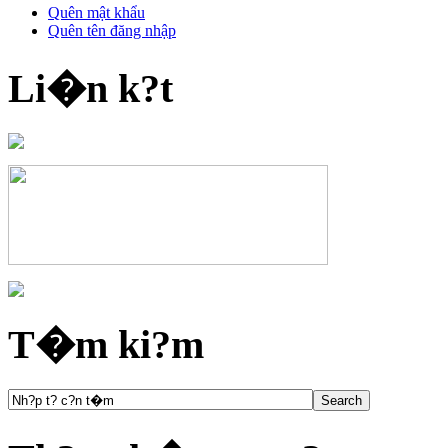
Quên mật khẩu
Quên tên đăng nhập
Li�n k?t
T�m ki?m