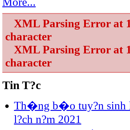
More...
XML Parsing Error at 1
character
XML Parsing Error at 1
character
Tin T?c
Th�ng b�o tuy?n sinh 
l?ch n?m 2021