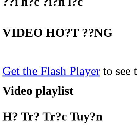
??i h?c ?i?n l?c
VIDEO HO?T ??NG
Get the Flash Player
to see t
Video playlist
H? Tr? Tr?c Tuy?n