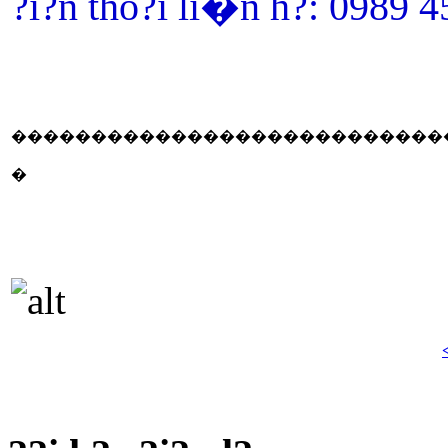
?i?n tho?i li�n h?: 0989 
���������������������������
�