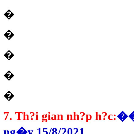
�
�
�
�
�
7. Th?i gian nh?p h?c:
�
ng�y 15/8/2021