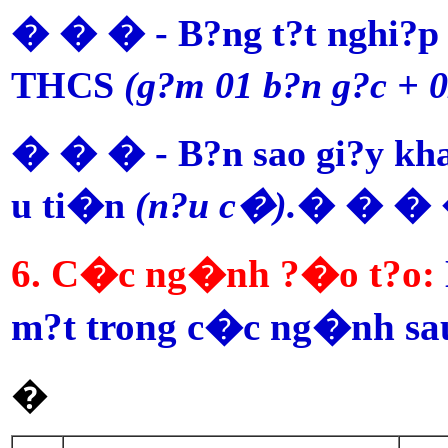
� � � - B?ng t?t nghi?p 
THCS
(g?m 01 b?n g?c + 
� � � - B?n sao gi?y khai
u ti�n
(n?u c�).
� � �
6. C�c ng�nh ?�o t?o:
m?t trong c�c ng�nh sa
�