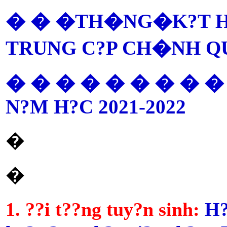
� � �TH�NG�
K?T 
TRUNG C?P CH�NH 
� � � � � � � � �
N?M H?C 2021-2022
�
�
1. ??i t??ng tuy?n sinh:
H?