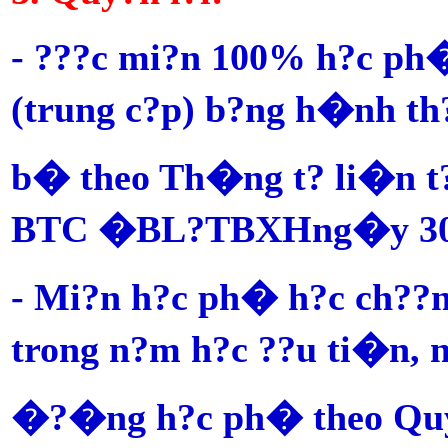
- ???c mi?n 100% h?c ph
(trung c?p) b?ng h�nh t
b� theo Th�ng t? li�n t
BTC �BL?TBXH
ng�y 30
- Mi?n h?c ph� h?c ch?
trong n?m h?c ??u ti�n, n
�?�ng h?c ph� theo Quy