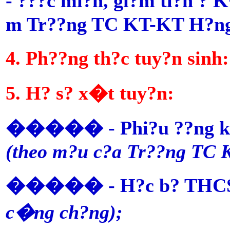
- ???c mi?n, gi?m ti?n ? 
m Tr??ng TC KT-KT H?n
4. Ph??ng th?c tuy?n sinh:
5. H? s? x�t tuy?n:
����� - Phi?u ??ng k�
(theo m?u c?a Tr??ng TC
����� - H?c b? THC
c�ng ch?ng);