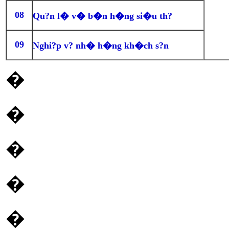
08
Qu?n l� v� b�n h�ng si�u th?
09
Nghi?p v? nh� h�ng kh�ch s?n
�
�
�
�
�