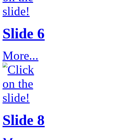
Slide 6
More...
Slide 8