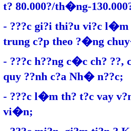
t? 80.000?/th�ng-130.000
- ???c gi?i thi?u vi?c l�m
trung c?p theo ?�ng chu
- ???c h??ng c�c ch? ??,
quy ??nh c?a Nh� n??c;
- ???c l�m th? t?c vay v?
vi�n;