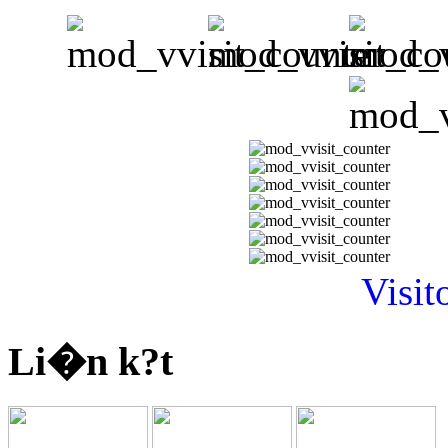
Visit
Li�n k?t