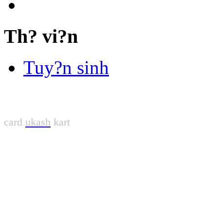
Th? vi?n
Tuy?n sinh
card
ukash
kart