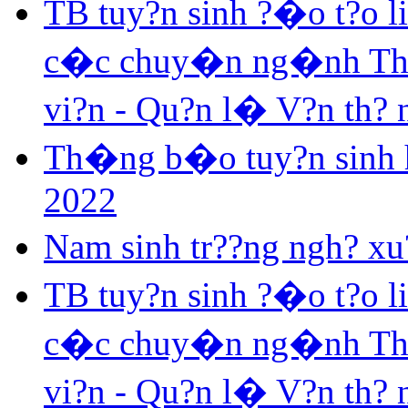
TB tuy?n sinh ?�o t?o 
c�c chuy�n ng�nh Th? v
vi?n - Qu?n l� V?n th?
Th�ng b�o tuy?n sinh h
2022
Nam sinh tr??ng ngh? xu?
TB tuy?n sinh ?�o t?o 
c�c chuy�n ng�nh Th? v
vi?n - Qu?n l� V?n th?