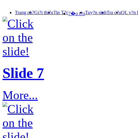
Trang ch?
Gi?i thi?u
Tin T?c
Tuy?n sinh
Tra c?u
QL v?n 
?�o t?o
Slide 7
More...