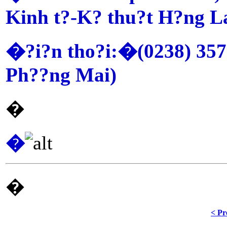
Kinh t?-K? thu?t H?ng 
�?i?n tho?i:�(0238) 357
Ph??ng Mai)
�
�
�
< Pr