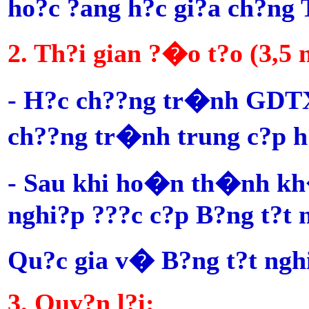
ho?c ?ang h?c gi?a ch?ng
2. Th?i gian ?�o t?o (3,5 
- H?c ch??ng tr�nh GDT
ch??ng tr�nh trung c?p 
- Sau khi ho�n th�nh kh�a
nghi?p ???c c?p B?ng t?t
Qu?c gia v� B?ng t?t ngh
3. Quy?n l?i: