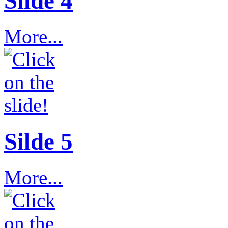
Slide 4
More...
Silde 5
More...