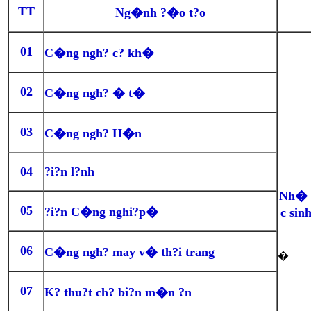
T
T
Ng�nh ?�o t?o
01
C�ng ngh? c? kh�
02
C�ng ngh? � t�
03
C�ng ngh? H�n
04
?i?n l?nh
Nh� t
05
?i?n C�ng nghi?p�
c sin
06
C�ng ngh? may v� th?i trang
�
07
K? thu?t ch? bi?n m�n ?n