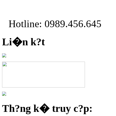
Hotline: 0989.456.645
Li�n k?t
Th?ng k� truy c?p: