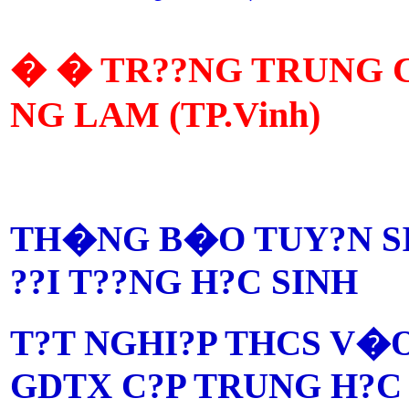
� � TR??NG TRUNG C?
NG LAM (TP.Vinh)
TH�NG B�O TUY?N SI
??I T??NG H?C SINH
T?T NGHI?P THCS V�
GDTX C?P TRUNG H?C