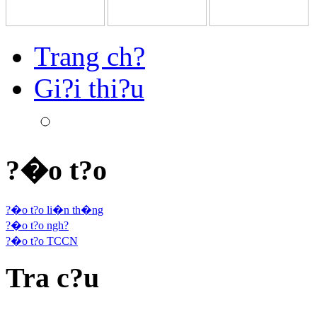
Trang ch?
Gi?i thi?u
?�o t?o
?�o t?o li�n th�ng
?�o t?o ngh?
?�o t?o TCCN
Tra c?u