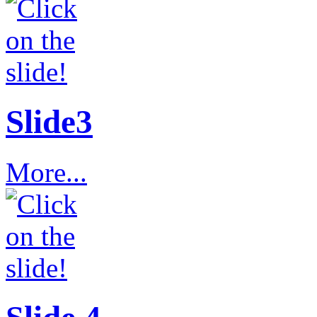
Slide3
More...