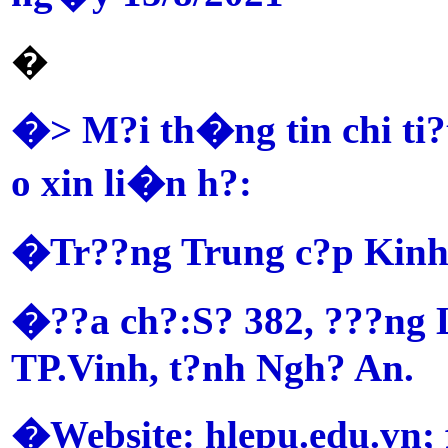
�
�> M?i th�ng tin chi ti?
o xin li�n h?:
�Tr??ng Trung c?p Kinh 
�??a ch?:S? 382, ???ng 
TP.Vinh, t?nh Ngh? An.
�Website: hlepu.edu.vn;