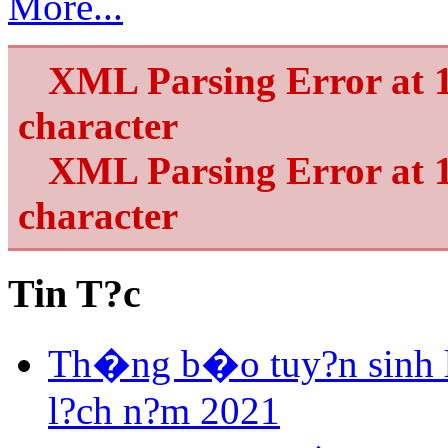
More...
XML Parsing Error at 1
character
XML Parsing Error at 1
character
Tin T?c
Th�ng b�o tuy?n sinh 
l?ch n?m 2021