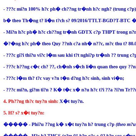
- ???c mi?n 100% h?c ph� ch??ng tr�nh h?c ngh? (trung c?
b� theo Th�ng t? li�n t?ch s? 09/2016/TTLT-BGD?T-BT
- Mi?n h?c ph� h?c ch??ng tr�nh GDTX c?p THPT trong n?m 
�?�ng h?c ph� theo Quy ??nh c?a nh� n??c, m?c thu t? 80.
- ???c gi?i thi?u vi?c l�m sau khi t?t nghi?p tr�nh ?? trun
- ???c h??ng c�c ch? ??, ch�nh s�ch li�n quan theo quy ??
- ???c l�m th? t?c vay v?n t�n d?ng h?c sinh, sinh vi�n;
- ???c mi?n, gi?m ti?n ? K� t�c x� n?u h?c t?i ??a ?i?m T
4. Ph??ng th?c tuy?n sinh:
X�t tuy?n.
5. H? s? x�t tuy?n:
����� - Phi?u ??ng k� x�t tuy?n h? trung c?p
(theo m?
����� - H?c b? THCS
(g?m 01 b?n g?c + 02 b?n sao c�ng