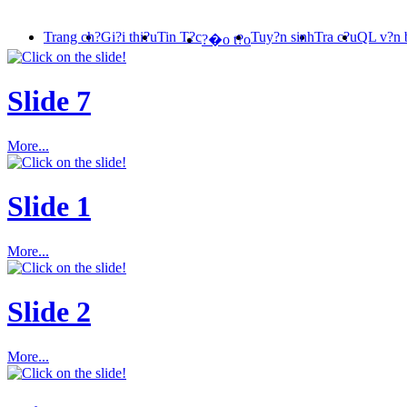
Trang ch?
Gi?i thi?u
Tin T?c
Tuy?n sinh
Tra c?u
QL v?n 
?�o t?o
Slide 7
More...
Slide 1
More...
Slide 2
More...