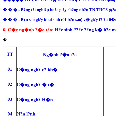
� � � - B?ng t?t nghi?p ho?c gi?y ch?ng nh?n TN THCS
(g?
� � � - B?n sao gi?y khai sinh (01 b?n sao) v� gi?y t? ?u ti
6. C�c ng�nh ?�o t?o:
H?c sinh ???c ??ng k� h?c m
�
T
T
Ng�nh ?�o t?o
01
C�ng ngh? c? kh�
02
C�ng ngh? � t�
03
C�ng ngh? H�n
04
?i?n l?nh