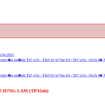
 n?m 2021
chuy�n ng�nh Th? vi?n - Thi?t b? tr??ng h?c; Th? vi?n - Qu?n l� 
chuy�n ng�nh Th? vi?n - Thi?t b? tr??ng h?c; Th? vi?n - Qu?n l� 
 H?NG LAM (TP.Vinh)