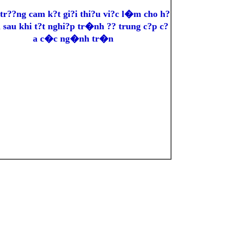
r??ng cam k?t gi?i thi?u vi?c l�m cho h?
h sau khi t?t nghi?p tr�nh ?? trung c?p c?
a c�c ng�nh tr�n