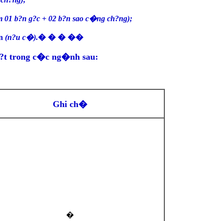
m 01 b?n g?c + 02 b?n sao c�ng ch?ng);
�n
(n?u c�).
� � � ��
?t trong c�c ng�nh sau:
Ghi ch�
�