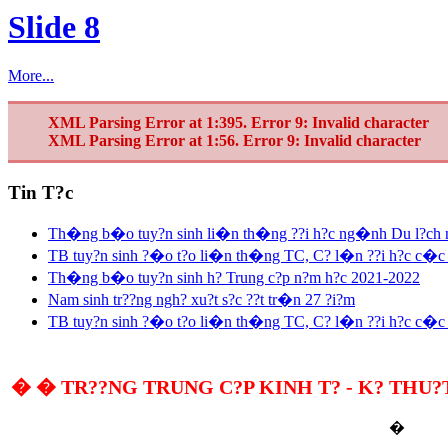
Slide 8
More...
XML Parsing Error at 1:395. Error 9: Invalid character
XML Parsing Error at 1:56. Error 9: Invalid character
Tin T?c
Th�ng b�o tuy?n sinh li�n th�ng ??i h?c ng�nh Du l?ch
TB tuy?n sinh ?�o t?o li�n th�ng TC, C? l�n ??i h?c c�c 
Th�ng b�o tuy?n sinh h? Trung c?p n?m h?c 2021-2022
Nam sinh tr??ng ngh? xu?t s?c ??t tr�n 27 ?i?m
TB tuy?n sinh ?�o t?o li�n th�ng TC, C? l�n ??i h?c c�c 
� � TR??NG TRUNG C?P KINH T? - K? THU?T
�