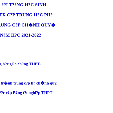
??I T??NG H?C SINH
TX C?P TRUNG H?C PH?
TRUNG C?P CH�NH QUY�
M H?C 2021-2022
g h?c gi?a ch?ng THPT.
 tr�nh trung c?p h? ch�nh quy.
???c c?p B?ng t?t nghi?p THPT