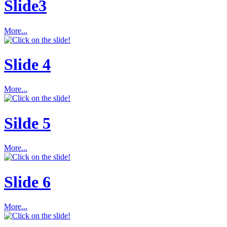
Slide3
More...
Slide 4
More...
Silde 5
More...
Slide 6
More...