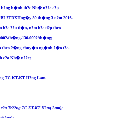
p) b?ng h�nh th?c Nh� n??c c?p
C �BL?TBXH
ng�y 30 th�ng 3 n?m 2016.
h?c ??u ti�n, n?m h?c ti?p theo
000?/th�ng-130.000?/th�ng;
g c?p theo ?�ng chuy�n ng�nh ?�o t?o.
nh c?a Nh� n??c;
r??ng TC KT-KT H?ng Lam.
u c?a Tr??ng TC KT-KT H?ng Lam);
 ch?ng);