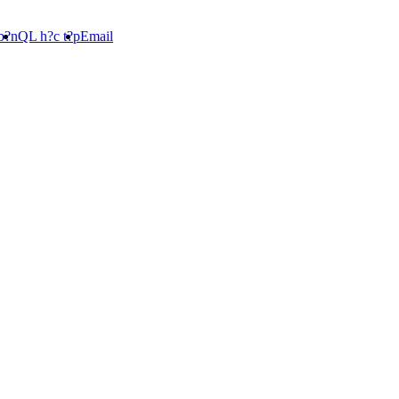
b?n
QL h?c t?p
Email