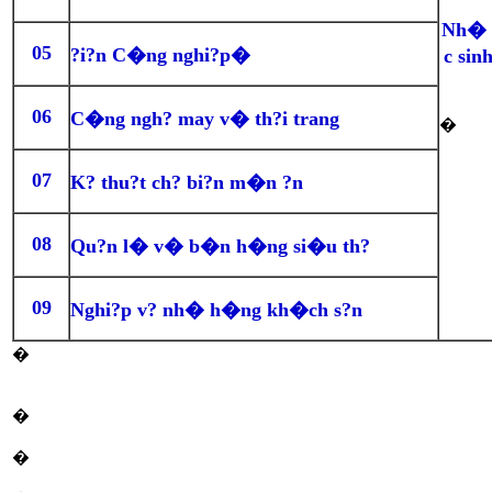
Nh� t
05
?i?n C�ng nghi?p�
c sin
06
C�ng ngh? may v� th?i trang
�
07
K? thu?t ch? bi?n m�n ?n
08
Qu?n l� v� b�n h�ng si�u th?
09
Nghi?p v? nh� h�ng kh�ch s?n
�
�
�