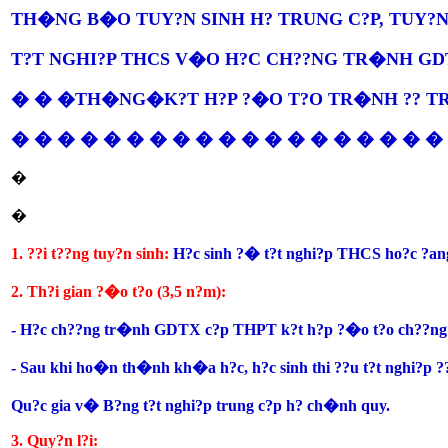
TH�NG B�O TUY?N SINH H? TRUNG C?P, TUY?N 
T?T NGHI?P THCS V�O H?C CH??NG TR�NH GD
� � �TH�NG�
K?T H?P ?�O T?O TR�NH ?? 
� � � � � � � � � � � � � � � � � � � N?
�
�
1. ??i t??ng tuy?n sinh:
H?c sinh ?� t?t nghi?p THCS ho?c ?an
2. Th?i gian ?�o t?o (3,5 n?m):
- H?c ch??ng tr�nh GDTX c?p THPT k?t h?p ?�o t?o ch??ng
- Sau khi ho�n th�nh kh�a h?c, h?c sinh thi ??u t?t nghi?p 
Qu?c gia v� B?ng t?t nghi?p trung c?p h? ch�nh quy.
3. Quy?n l?i: