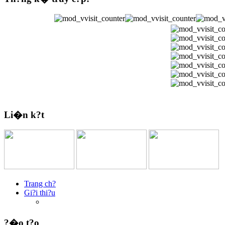
Li�n k?t
Trang ch?
Gi?i thi?u
?�o t?o