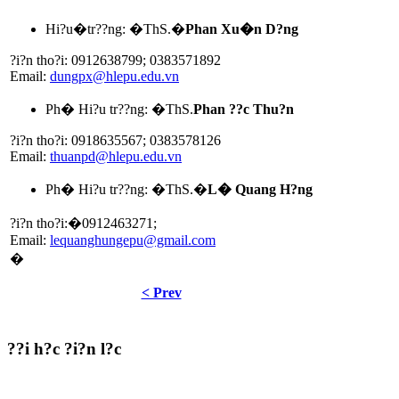
Hi?u�tr??ng: �ThS.�
Phan Xu�n D?ng
?i?n tho?i: 0912638799; 0383571892
Email:
dungpx@hlepu.edu.vn
Ph� Hi?u tr??ng: �ThS.
Phan ??c Thu?n
?i?n tho?i: 0918635567; 0383578126
Email:
thuanpd@hlepu.edu.vn
Ph� Hi?u tr??ng: �ThS.�
L� Quang H?ng
?i?n tho?i:�0912463271;
Email:
lequanghungepu@gmail.com
�
< Prev
??i h?c ?i?n l?c