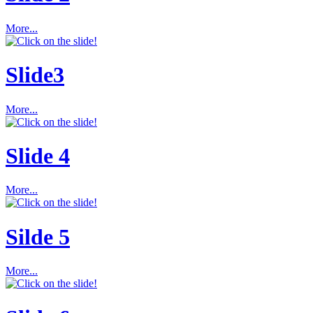
More...
Slide3
More...
Slide 4
More...
Silde 5
More...