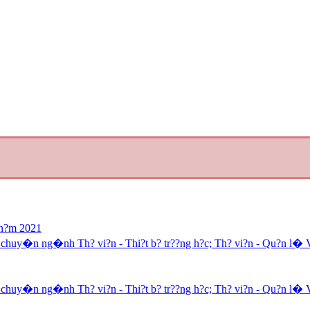
 n?m 2021
chuy�n ng�nh Th? vi?n - Thi?t b? tr??ng h?c; Th? vi?n - Qu?n l� 
chuy�n ng�nh Th? vi?n - Thi?t b? tr??ng h?c; Th? vi?n - Qu?n l� 