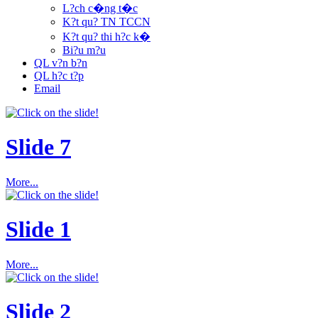
L?ch c�ng t�c
K?t qu? TN TCCN
K?t qu? thi h?c k�
Bi?u m?u
QL v?n b?n
QL h?c t?p
Email
Slide 7
More...
Slide 1
More...
Slide 2