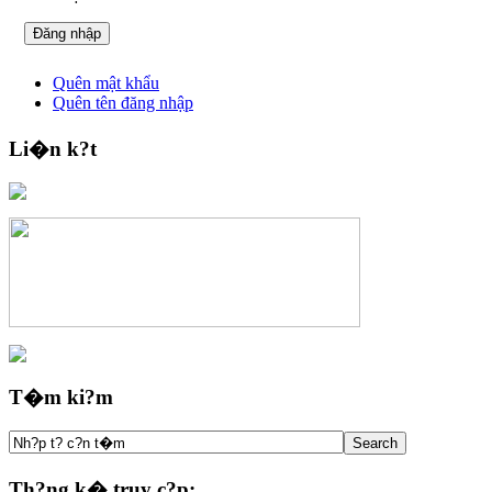
Quên mật khẩu
Quên tên đăng nhập
Li�n k?t
T�m ki?m
Th?ng k� truy c?p: