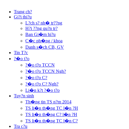
Trang ch?
Gi?i thi?u
L?ch s? nh� tr??ng
H?i ??ng qu?n tr?
Ban Gi�m hi?u
C�c ph�ng / khoa
Danh s�ch CB, GV
Tin T?c
?�o t?o
?�o t?o TCCN
?�o t?o TCCN Ngh?
?�o t?o C?
?�o t?o C? Ngh?
Li�n k?t ?�o t?o
Tuy?n sinh
Th�ng tin TS n?m 2014
TS li�n th�ng TC l�n ?H
TS li�n th�ng C? l�n ?H
TS li�n th�ng TC l�n C?
Tra c?u