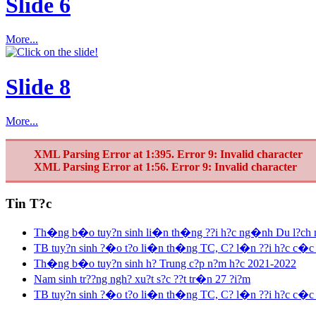
Slide 6
More...
Slide 8
More...
XML Parsing Error at 1:395. Error 9: Invalid character
XML Parsing Error at 1:56. Error 9: Invalid character
Tin T?c
Th�ng b�o tuy?n sinh li�n th�ng ??i h?c ng�nh Du l?ch
TB tuy?n sinh ?�o t?o li�n th�ng TC, C? l�n ??i h?c c�c 
Th�ng b�o tuy?n sinh h? Trung c?p n?m h?c 2021-2022
Nam sinh tr??ng ngh? xu?t s?c ??t tr�n 27 ?i?m
TB tuy?n sinh ?�o t?o li�n th�ng TC, C? l�n ??i h?c c�c 