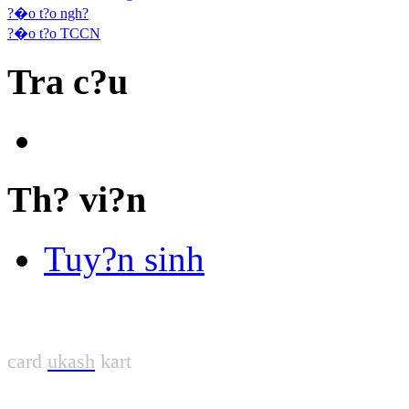
?�o t?o ngh?
?�o t?o TCCN
Tra c?u
Th? vi?n
Tuy?n sinh
card
ukash
kart