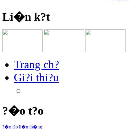
Li�n k?t
Trang ch?
Gi?i thi?u
?�o t?o
?�o t?o li�n th�ng