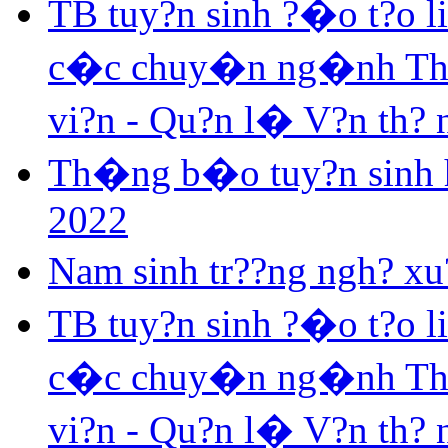
TB tuy?n sinh ?�o t?o 
c�c chuy�n ng�nh Th? v
vi?n - Qu?n l� V?n th?
Th�ng b�o tuy?n sinh h
2022
Nam sinh tr??ng ngh? xu?
TB tuy?n sinh ?�o t?o 
c�c chuy�n ng�nh Th? v
vi?n - Qu?n l� V?n th?