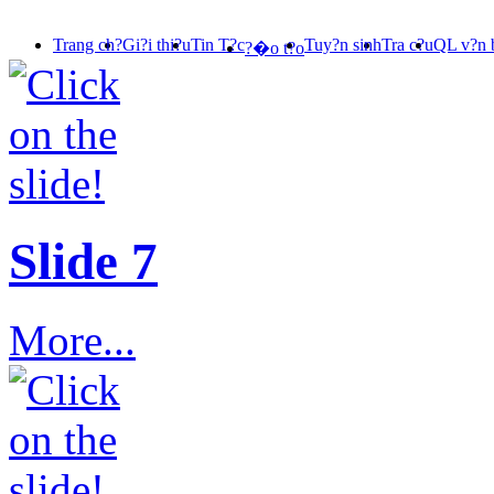
Trang ch?
Gi?i thi?u
Tin T?c
Tuy?n sinh
Tra c?u
QL v?n 
?�o t?o
Slide 7
More...