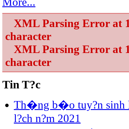
More...
XML Parsing Error at 1
character
XML Parsing Error at 1
character
Tin T?c
Th�ng b�o tuy?n sinh 
l?ch n?m 2021