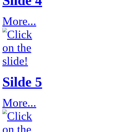
Slide 4
More...
Silde 5
More...