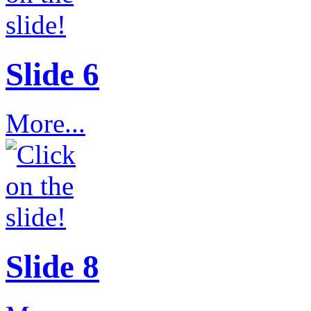
Slide 6
More...
Slide 8