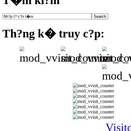
T�m ki?m
Th?ng k� truy c?p:
Visit