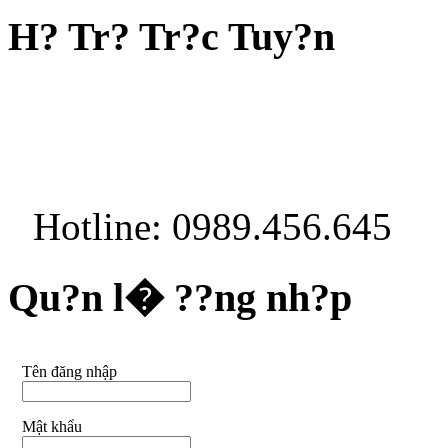
H? Tr? Tr?c Tuy?n
Hotline: 0989.456.645
Qu?n l� ??ng nh?p
Tên đăng nhập
Mật khẩu