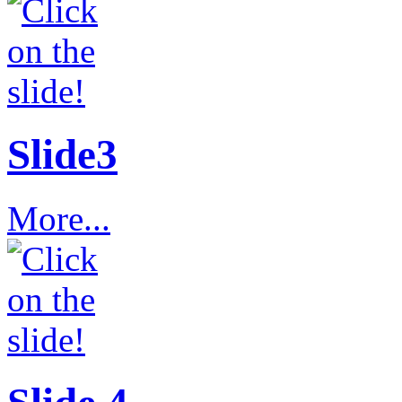
Slide3
More...