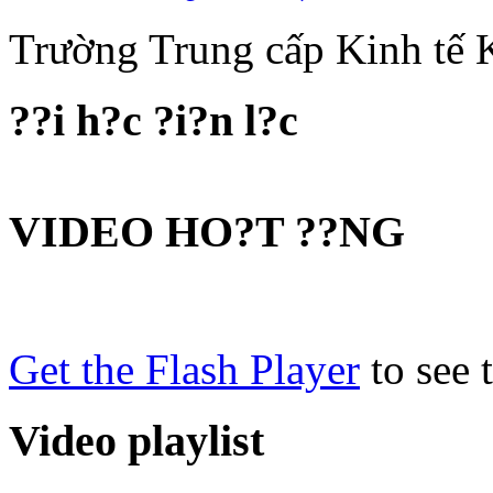
Trường Trung cấp Kinh tế
??i h?c ?i?n l?c
VIDEO HO?T ??NG
Get the Flash Player
to see t
Video playlist