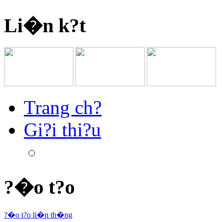
Li�n k?t
Trang ch?
Gi?i thi?u
?�o t?o
?�o t?o li�n th�ng