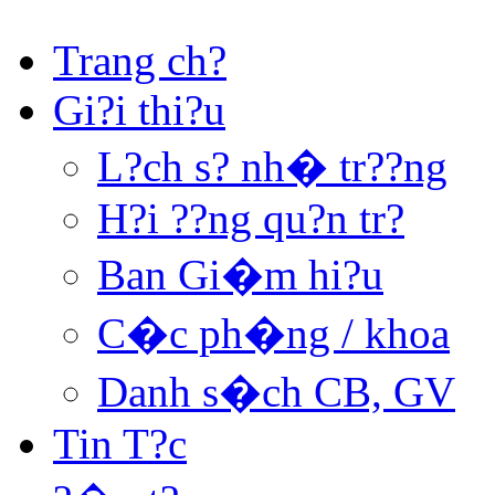
Trang ch?
Gi?i thi?u
L?ch s? nh� tr??ng
H?i ??ng qu?n tr?
Ban Gi�m hi?u
C�c ph�ng / khoa
Danh s�ch CB, GV
Tin T?c