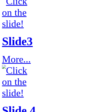
Slide3
More...
Slide 4