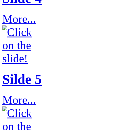
More...
Silde 5
More...