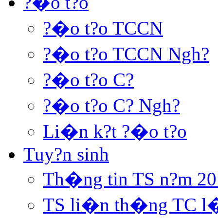
?�o t?o
?�o t?o TCCN
?�o t?o TCCN Ngh?
?�o t?o C?
?�o t?o C? Ngh?
Li�n k?t ?�o t?o
Tuy?n sinh
Th�ng tin TS n?m 20
TS li�n th�ng TC l