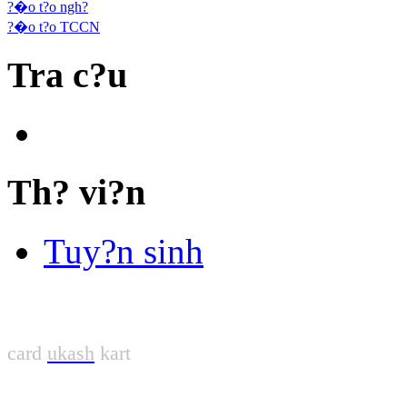
?�o t?o ngh?
?�o t?o TCCN
Tra c?u
Th? vi?n
Tuy?n sinh
card
ukash
kart