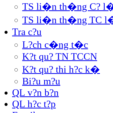
TS li�n th�ng C? l
TS li�n th�ng TC l
Tra c?u
L?ch c�ng t�c
K?t qu? TN TCCN
K?t qu? thi h?c k�
Bi?u m?u
QL v?n b?n
QL h?c t?p