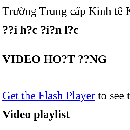
Trường Trung cấp Kinh tế
??i h?c ?i?n l?c
VIDEO HO?T ??NG
Get the Flash Player
to see t
Video playlist