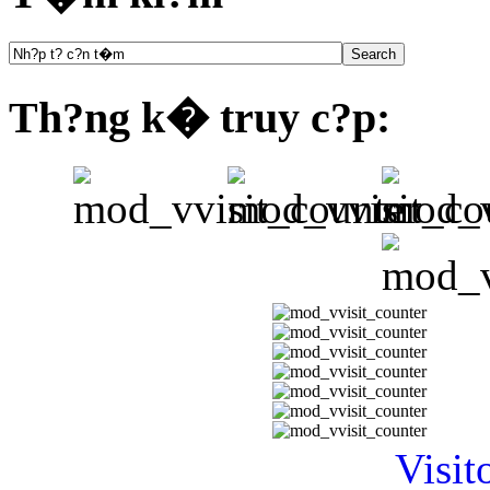
Th?ng k� truy c?p:
Visit