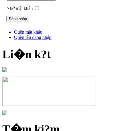
Nhớ mật khẩu
Quên mật khẩu
Quên tên đăng nhập
Li�n k?t
T�m ki?m