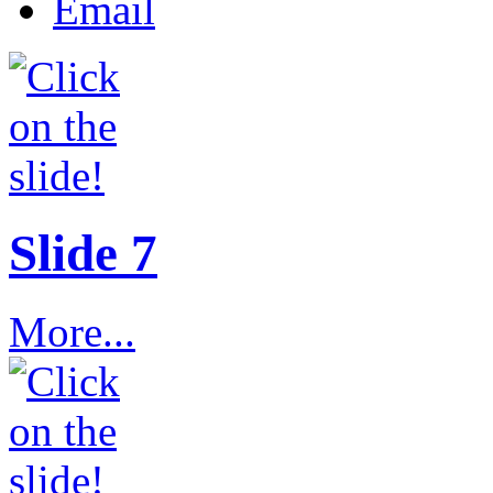
Email
Slide 7
More...