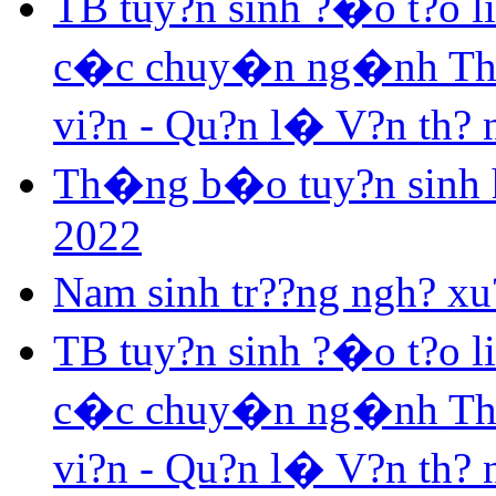
TB tuy?n sinh ?�o t?o 
c�c chuy�n ng�nh Th? v
vi?n - Qu?n l� V?n th?
Th�ng b�o tuy?n sinh h
2022
Nam sinh tr??ng ngh? xu?
TB tuy?n sinh ?�o t?o 
c�c chuy�n ng�nh Th? v
vi?n - Qu?n l� V?n th?