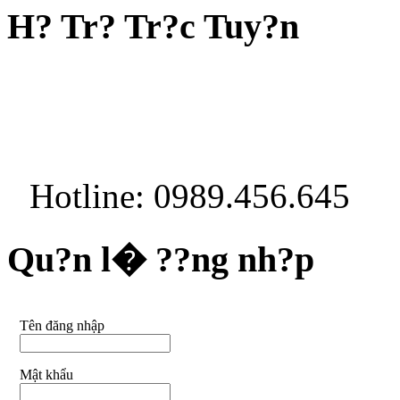
H? Tr? Tr?c Tuy?n
Hotline: 0989.456.645
Qu?n l� ??ng nh?p
Tên đăng nhập
Mật khẩu