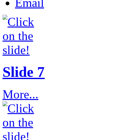
Email
Slide 7
More...