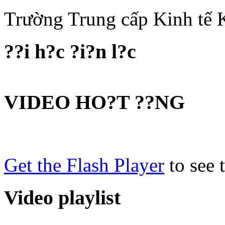
Trường Trung cấp Kinh tế
??i h?c ?i?n l?c
VIDEO HO?T ??NG
Get the Flash Player
to see t
Video playlist