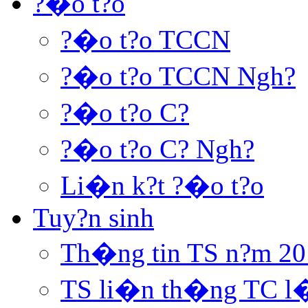
?�o t?o
?�o t?o TCCN
?�o t?o TCCN Ngh?
?�o t?o C?
?�o t?o C? Ngh?
Li�n k?t ?�o t?o
Tuy?n sinh
Th�ng tin TS n?m 20
TS li�n th�ng TC l