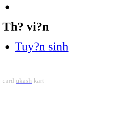
Th? vi?n
Tuy?n sinh
card
ukash
kart