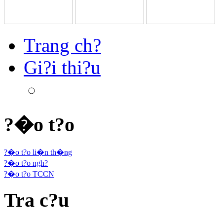
Trang ch?
Gi?i thi?u
?�o t?o
?�o t?o li�n th�ng
?�o t?o ngh?
?�o t?o TCCN
Tra c?u