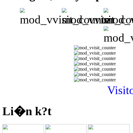
Visit
Li�n k?t