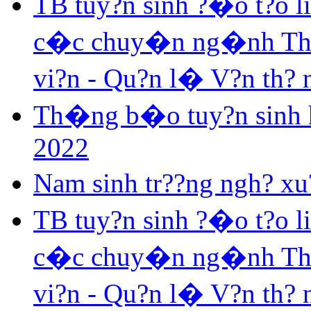
TB tuy?n sinh ?�o t?o 
c�c chuy�n ng�nh Th? v
vi?n - Qu?n l� V?n th?
Th�ng b�o tuy?n sinh h
2022
Nam sinh tr??ng ngh? xu?
TB tuy?n sinh ?�o t?o 
c�c chuy�n ng�nh Th? v
vi?n - Qu?n l� V?n th?