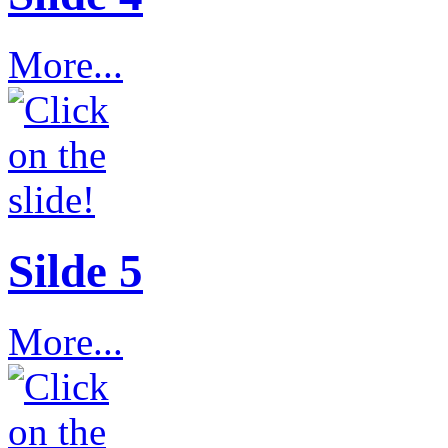
More...
Silde 5
More...