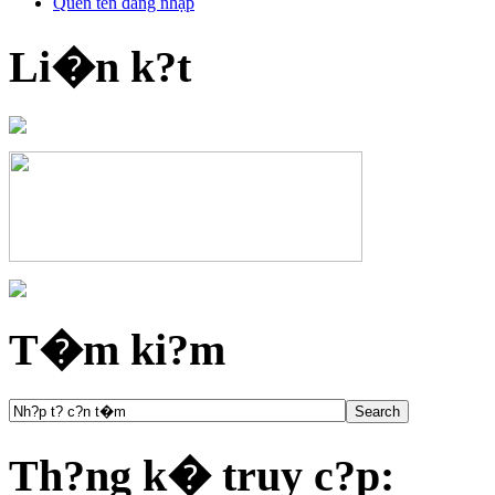
Quên tên đăng nhập
Li�n k?t
T�m ki?m
Th?ng k� truy c?p: