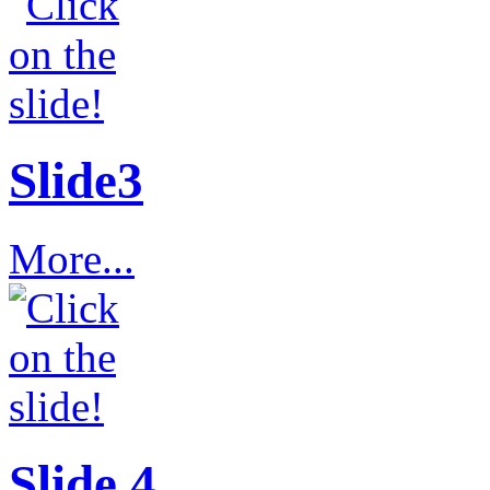
Slide3
More...
Slide 4