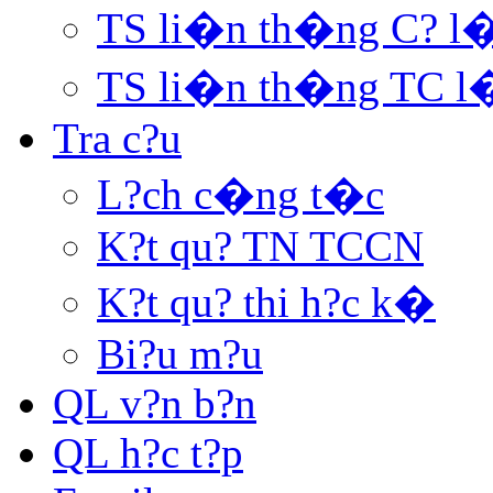
TS li�n th�ng C? l
TS li�n th�ng TC l
Tra c?u
L?ch c�ng t�c
K?t qu? TN TCCN
K?t qu? thi h?c k�
Bi?u m?u
QL v?n b?n
QL h?c t?p