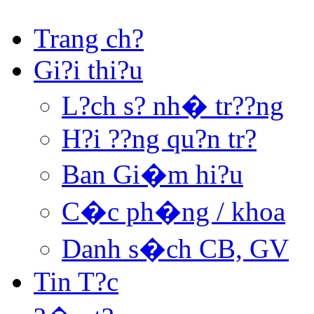
Trang ch?
Gi?i thi?u
L?ch s? nh� tr??ng
H?i ??ng qu?n tr?
Ban Gi�m hi?u
C�c ph�ng / khoa
Danh s�ch CB, GV
Tin T?c